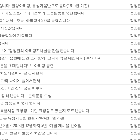
습니다. 밀양아리랑, 유성기음반으로 듣다(1945년 이전)
정창
/ 카카오스토리 / 페이스북의 그룹활동을 중단합니다.
정창
 채널 - 오늘, 아리랑 4,500곡 올렸습니다.
정창
일 시집갔습니다.
정창
립국악원에 기증되다.
정창
습니다.
정창
: 유튜브에 '정창관의 아리랑2' 채널을 만들었습니다.
정창
 ‘정창관의 음반에 담긴 소리향기’ 코너가 막을 내립니다.(2023.9.24.).
정창
 여러분을 초대합니다!!! - 아리랑 공연
정창
: 미의회도서관에서 온 감사편지
정창
 이제 70의 나이에 들어서면서...
정창
 책 출간, 30년 전의 꿈을 이루다
정창
: 자랑 좀 하겠습니다 – 문화훈장 수상
정창
: 요즈음 방송을 이렇게 합니다.
정창
 : 서울특별시장 표창장 - 이런 표창장도 있는지 모르겠습니다.
정창
 유성기음반 현황 - 2024년 3월 25일
정창
8년 3월 ~ 2023년 12월까지 5년 9개월 게시물 없어짐.
정창
생 회갑시 받은 아호송과 회갑운 입니다.
정창