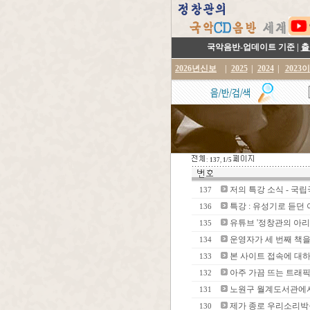
국악음반-업데이트 기준 |
출
2026년신보
|
2025
|
2024
|
2023
:
137
,
1/5
저의 특강 소식 - 국립
137
특강 : 유성기로 듣던
136
유튜브 '정창관의 아리랑
135
운영자가 세 번째 책
134
본 사이트 접속에 대하여
133
아주 가끔 뜨는 트래픽
132
노원구 월계도서관에서
131
제가 종로 우리소리박
130