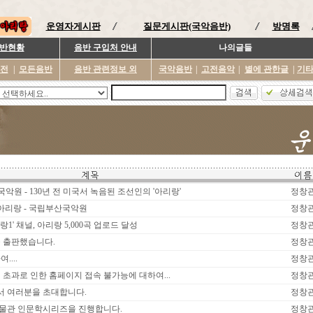
운영자게시판
질문게시판(국악음반)
방명록
반현황
음반 구입처 안내
나의글들
이전
|
모든음반
음반 관련정보 외
국악음반
|
고전음악
|
별에 관한글
|
기
국악원 - 130년 전 미국서 녹음된 조선인의 '아리랑'
정창
 아리랑 - 국립부산국악원
정창
1' 채널, 아리랑 5,000곡 업로드 달성
정창
을 출판했습니다.
정창
....
정창
 초과로 인한 홈페이지 접속 불가능에 대하여...
정창
 여러분을 초대합니다.
정창
물관 인문학시리즈을 진행합니다.
정창