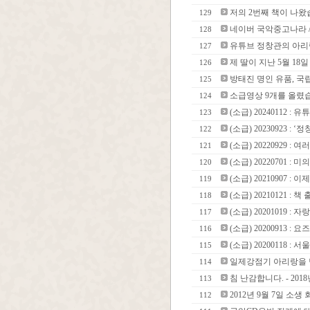
저의 2번째 책이 나왔
129
네이버 국악중고나라 
128
유튜브 정창관의 아리랑1
127
제 딸이 지난 5월 18
126
방태진 명인 유품, 국
125
소급영상 9개를 올렸
124
(소급) 20240112 
123
(소급) 20230923 :
122
(소급) 20220929 :
121
(소급) 20220701 
120
(소급) 20210907 :
119
(소급) 20210121 :
118
(소급) 20201019 
117
(소급) 20200913 
116
(소급) 20200118
115
일제강점기 아리랑을 담은
114
침 난감합니다. - 201
113
2012년 9월 7일 소
112