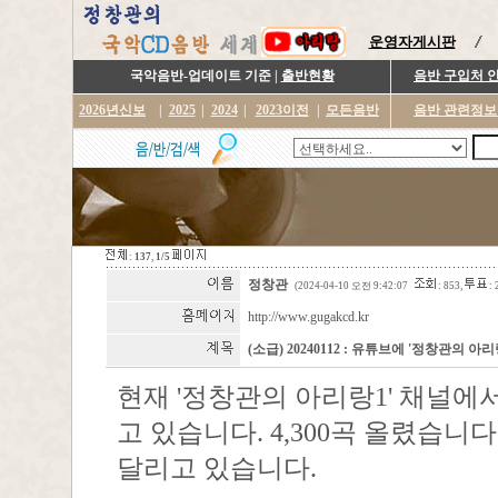
운영자게시판
국악음반-업데이트 기준 |
출반현황
음반 구입처 
2026년신보
|
2025
|
2024
|
2023이전
|
모든음반
음반 관련정보
:
137
,
1/5
정창관
(2024-04-10 오전 9:42:07
: 853,
: 
http://www.gugakcd.kr
(소급) 20240112 : 유튜브에 '정창관의 
현재 '정창관의 아리랑1' 채널
고 있습니다. 4,300곡 올렸습니다.
달리고 있습니다.