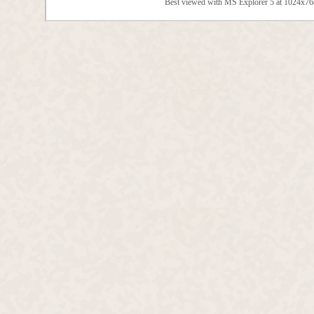
Best viewed with MS Explorer 5 at 1024x7