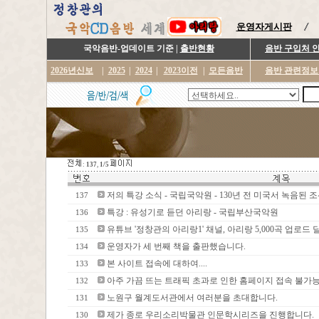
운영자게시판
국악음반-업데이트 기준 |
출반현황
음반 구입처 
2026년신보
|
2025
|
2024
|
2023이전
|
모든음반
음반 관련정보
:
137
,
1/5
저의 특강 소식 - 국립국악원 - 130년 전 미국서 녹음된 
137
특강 : 유성기로 듣던 아리랑 - 국립부산국악원
136
유튜브 '정창관의 아리랑1' 채널, 아리랑 5,000곡 업로드 
135
운영자가 세 번째 책을 출판했습니다.
134
본 사이트 접속에 대하여....
133
아주 가끔 뜨는 트래픽 초과로 인한 홈페이지 접속 불가능에
132
노원구 월계도서관에서 여러분을 초대합니다.
131
제가 종로 우리소리박물관 인문학시리즈을 진행합니다.
130