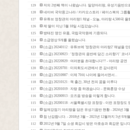
저의 2번째 책이 나왔습니다. 밀양아리랑, 유성기음반으로 
129
네이버 국악중고나라 / 카카오스토리 / 페이스북의 그룹
128
유튜브 정창관의 아리랑1 채널 - 오늘, 아리랑 4,500곡 
127
제 딸이 지난 5월 18일 시집갔습니다.
126
방태진 명인 유품, 국립국악원에 기증되다.
125
소급영상 9개를 올렸습니다.
124
(소급) 20240112 : 유튜브에 '정창관의 아리랑2' 채널을
123
(소급) 20230923 : ‘정창관의 음반에 담긴 소리향기’ 코너가 막
122
(소급) 20220929 : 여러분을 초대합니다!!! - 아리랑 공연
121
(소급) 20220701 : 미의회도서관에서 온 감사편지
120
(소급) 20210907 : 이제 70의 나이에 들어서면서...
119
(소급) 20210121 : 책 출간, 30년 전의 꿈을 이루다
118
(소급) 20201019 : 자랑 좀 하겠습니다 – 문화훈장 수상
117
(소급) 20200913 : 요즈음 방송을 이렇게 합니다.
116
(소급) 20200118 : 서울특별시장 표창장 - 이런 표창장
115
일제강점기 아리랑을 담은 유성기음반 현황 - 2024년 3월 
114
침 난감합니다. - 2018년 3월 ~ 2023년 12월까지 5년 9
113
2012년 9월 7일 소생 회갑시 받은 아호송과 회갑운 입니다
112