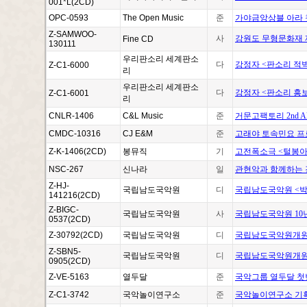
001*L(2CD)
OPC-0593
The Open Music
준
가야금앙상블 아라 첫
Z-SAMWOO-
사
강원도 무형문화재 
Fine CD
130111
우리판소리 세계판소
다
강정자 <판소리 적
Z-C1-6000
리
우리판소리 세계판소
다
강정자 <판소리 흥
Z-C1-6001
리
CNLR-1406
C&L Music
준
거문고팩토리 2nd Alb
CMDC-10316
CJ E&M
준
고래야 토속민요 프
Z-K-1406(2CD)
봉뮤직
기
고전폭소극 <털봉아
NSC-267
신나라
일
관현악과 함께하는 
Z-HJ-
국립남도국악원
디
국립남도국악원 <
141216(2CD)
Z-BIGC-
국립남도국악원
사
국립남도국악원 10
0537(2CD)
Z-30792(2CD)
국립남도국악원
디
국립남도국악원개원5
Z-SBN5-
국립남도국악원
디
국립남도국악원개원5주년
0905(2CD)
Z-VE-5163
열두달
준
국악그룹 열두달 첫
Z-C1-3742
국악놀이연구소
준
국악놀이연구소 기획