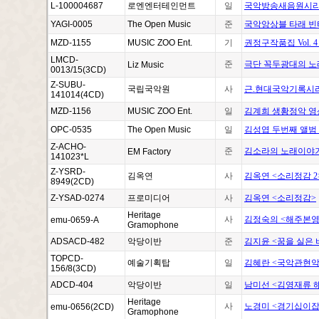
L-100004687
로엔엔터테인먼트
일
국악방송새음원시리즈
YAGI-0005
The Open Music
준
국악앙상블 타래 빈티지
MZD-1155
MUSIC ZOO Ent.
기
권정구작품집 Vol.
LMCD-
준
극단 꼭두광대의 노
Liz Music
0013/15(3CD)
Z-SUBU-
국립국악원
사
근.현대국악기록시리
141014(4CD)
MZD-1156
MUSIC ZOO Ent.
일
김계희 생황정악 영
OPC-0535
The Open Music
일
김성엽 두번째 앨범
Z-ACHO-
준
김소라의 노래이야기
EM Factory
141023*L
Z-YSRD-
김옥연
사
김옥연 <소리정감 2
8949(2CD)
Z-YSAD-0274
프로미디어
사
김옥연 <소리정감>
Heritage
사
김정숙의 <해주본
emu-0659-A
Gramophone
ADSACD-482
악당이반
준
김지윤 <꿈을 실은 
TOPCD-
예술기획탑
일
김혜란 <국악관현악
156/8(3CD)
ADCD-404
악당이반
일
남미선 <김영재류 
Heritage
사
노경미 <경기십이잡
emu-0656(2CD)
Gramophone