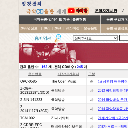
운영자게시판
국악음반-업데이트 기준 |
출반현황
음반 구입처 
2026년신보
|
2025
|
2024
|
2023이전
|
모든음반
음반 관련정보
전체 음반 수 :
162
개
, 전체 CD매수 :
245
매
음반번호
제작사/기획사
구분
OPC-0585
The Open Music
준
1st 성연영 해금병창
Z-OGM-
국악방송
사
2013 국악창작곡 개
20131218*L(3CD)
Z-SIN-141223
국악방송
사
2014 국악방송 추
Z-
국악방송
사
2014 국악창작곡 개
20141117*L(2CD)
TCM-002
21세기악회
사
21세기악회 <국악
Z-CDRR-EPC-
태백아라레이보존회
사
3대가 부르는 <태