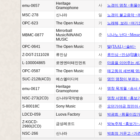
Heritage
사
노경미 명창 <휘몰
emu-0657
Gramophone
MSC-278
신나라
일
노경미 불교음악 <깨
OPC-623
The Open Music
기
노래해, 보라 <여기
Mirrorball
준
니나노 난다 <Messe
MBMC-0877
Music/NINANO
MUSIC
OPC-0641
The Open Music
기
딸(TAAL) <술비>
Z-DGT-2111028
류인상
사
류인상 <인상(印象)>
L-100004865
로엔엔터테인먼트
준
마음을 이어주는 세계인의
OPC-0587
The Open Music
준
매고동의 세번째 엮
SUC-2128(4CD)
에스엘미디어
일
명인 명창이 부르는
Heritage
사
명창 묵계월 <송서
emu-0617
Gramophone
NSC-273(2CD)
신나라/국악방송
일
명창 서명희 <흥보가
S-80018C
Sony Music
준
모던가야금 정민아 4
LDCD-059
Luova Factory
일
박광희 <휘몰이잡가
Z-KGCD-
금성레코드
사
박녹주제 <흥보가>
2980(2CD)
NSC-266
신나라
일
박희정 거문고 <가