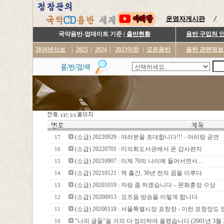
운영자게시판
국악음반-업데이트 기준 |
출반현황
음반 구입처 
2026년신보
|
2025
|
2024
|
2023이전
|
모든음반
음반 관련정보
:
137
,
5/5
(소급) 20220929 : 여러분을 초대합니다!!! - 아리랑 공연
17
(소급) 20220701 : 미의회도서관에서 온 감사편지
16
(소급) 20210907 : 이제 70의 나이에 들어서면서...
15
(소급) 20210121 : 책 출간, 30년 전의 꿈을 이루다
14
(소급) 20201019 : 자랑 좀 하겠습니다 – 문화훈장 수상
13
(소급) 20200913 : 요즈음 방송을 이렇게 합니다.
12
(소급) 20200118 : 서울특별시장 표창장 - 이런 표창장
11
"나의 글들"을 거의 다 정리하여 올렸습니다.(2001년 3월 
10