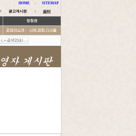
HOME
-
SITEMAP
광고게시판
/
쉼터
정창관
타
운영자소개
|
나에 관한 기사들