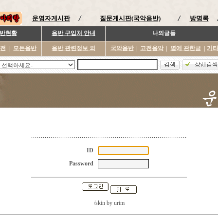
운영자게시판
질문게시판(국악음반)
방명록
반현황
음반 구입처 안내
나의글들
이전
|
모든음반
음반 관련정보 외
국악음반
|
고전음악
|
별에 관한글
|
기
ID
Password
/skin by
urim