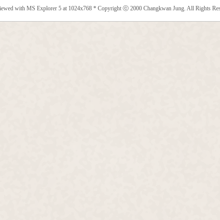
viewed with MS Explorer 5 at 1024x768 * Copyright ⓒ 2000 Changkwan Jung. All Rights Res