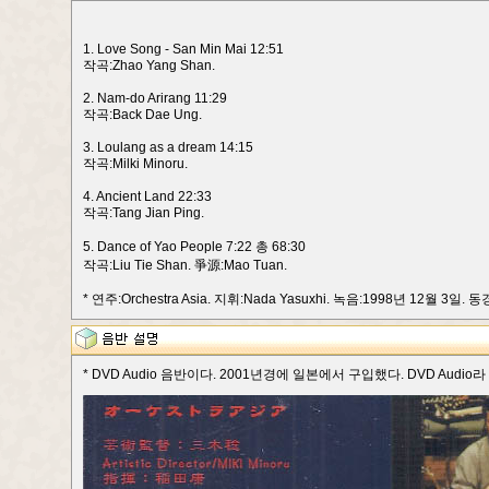
1. Love Song - San Min Mai 12:51
작곡:Zhao Yang Shan.
2. Nam-do Arirang 11:29
작곡:Back Dae Ung.
3. Loulang as a dream 14:15
작곡:Milki Minoru.
4. Ancient Land 22:33
작곡:Tang Jian Ping.
5. Dance of Yao People 7:22 총 68:30
작곡:Liu Tie Shan. 爭源:Mao Tuan.
* 연주:Orchestra Asia. 지휘:Nada Yasuxhi. 녹음:1998년 12월 3일. 동
* DVD Audio 음반이다. 2001년경에 일본에서 구입했다. DVD Audio