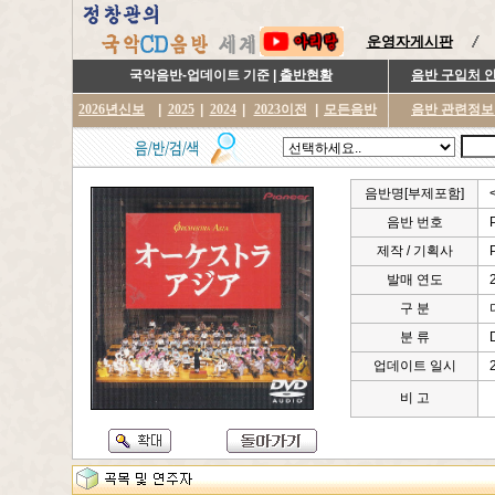
운영자게시판
국악음반-업데이트 기준 |
출반현황
음반 구입처 
2026년신보
|
2025
|
2024
|
2023이전
|
모든음반
음반 관련정보
음반명[부제포함]
음반 번호
제작 / 기획사
발매 연도
구 분
분 류
업데이트 일시
비 고